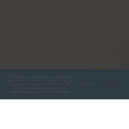
Utilizamos cookies para asegurar
que damos la mejor experiencia al
Política de
usuario en nuestro sitio web. Si
Aceptar
privacidad
continúa utilizando este sitio
asumiremos que está de acuerdo.